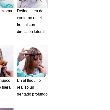
a misma
Defino línea de
contorno en el
frontal con
dirección lateral
ahueco
En el flequillo
 tijera
realizo un
dentado profundo