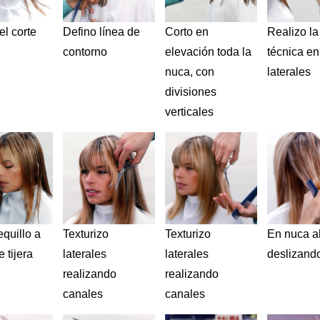
el corte
Defino línea de
Corto en
Realizo l
contorno
elevación toda la
técnica en
nuca, con
laterales
divisiones
verticales
equillo a
Texturizo
Texturizo
En nuca 
 tijera
laterales
laterales
deslizando
realizando
realizando
canales
canales