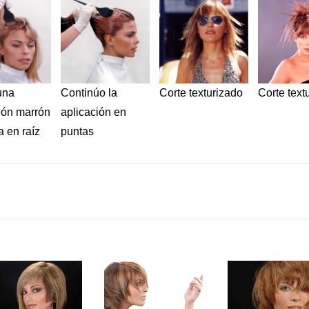
una
Continúo la
Corte texturizado
Corte text
ión marrón
aplicación en
a en raíz
puntas